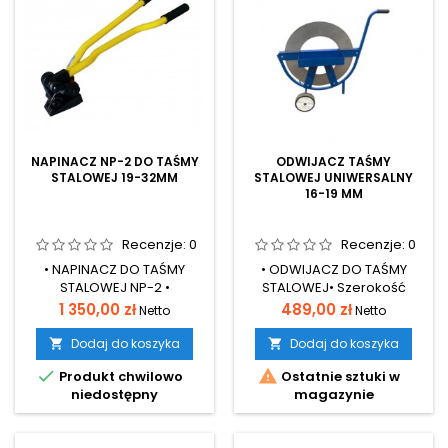
NAPINACZ NP-2 DO TAŚMY
ODWIJACZ TAŚMY
STALOWEJ 19-32MM
STALOWEJ UNIWERSALNY
16-19 MM
Recenzje:
0
Recenzje:
0
• NAPINACZ DO TAŚMY
• ODWIJACZ DO TAŚMY
STALOWEJ NP-2 •
STALOWEJ• Szerokość
Szerokość taśmy 19-32mm•
taśmy od 13-22mm•
Cena
Cena
1 350,00 zł
489,00 zł
Netto
Netto
Grubość od 0,8-1,0mm•
Średnica zewnętrzna szpuli
Przyrządy są przeznaczone
max 600mm• Średnica
Dodaj do koszyka
Dodaj do koszyka


do wykonywania spięć
wewnętrzna szpuli bez


Produkt chwilowo
Ostatnie sztuki w
taśmą stalową z
znaczenia
niedostępny
magazynie
połączeniem spinkowym
na pakietach bardzo
ciężkich, mało stabilnych