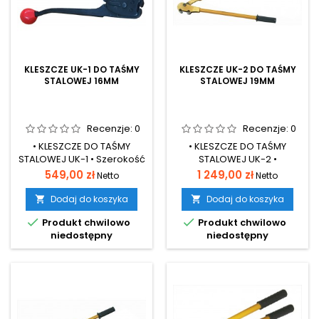
KLESZCZE UK-1 DO TAŚMY
KLESZCZE UK-2 DO TAŚMY
STALOWEJ 16MM
STALOWEJ 19MM
Recenzje:
0
Recenzje:
0
• KLESZCZE DO TAŚMY
• KLESZCZE DO TAŚMY
STALOWEJ UK-1 • Szerokość
STALOWEJ UK-2 •
taśmy 16mm• Grubość od
Szerokość taśmy 13-19mm•
Cena
Cena
549,00 zł
1 249,00 zł
Netto
Netto
0,4-0,6mm• Przyrządy są
Grubość od 0,4-0,6mm•
przeznaczone do
Przyrządy są przeznaczone
Dodaj do koszyka
Dodaj do koszyka


wykonywania spięć taśmą
do wykonywania spięć


Produkt chwilowo
Produkt chwilowo
stalową z połączeniem
taśmą stalową z
niedostępny
niedostępny
spinkowym na pakietach
połączeniem spinkowym
bardzo ciężkich, mało
na pakietach bardzo
stabilnych
ciężkich, mało stabilnych