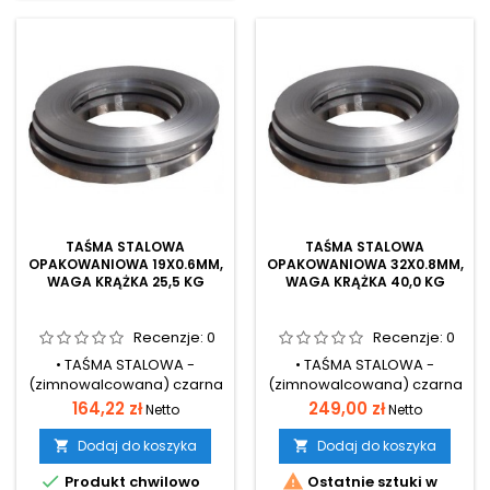
używane przy pakowaniu
wykonana taśmy
na paletach lub luzem
ocynkowanej lub
wyrobów ceramicznych,
lakierowanej • Średnica
budowlanych, drewna,
wewnętrzna szpuli 350 mm
odlewów, dużych skrzyń itp.
TAŚMA STALOWA
TAŚMA STALOWA
OPAKOWANIOWA 19X0.6MM,
OPAKOWANIOWA 32X0.8MM,
WAGA KRĄŻKA 25,5 KG
WAGA KRĄŻKA 40,0 KG
Recenzje:
0
Recenzje:
0
• TAŚMA STALOWA -
• TAŚMA STALOWA -
(zimnowalcowana) czarna
(zimnowalcowana) czarna
• Opakowaniowa gatunek
• Opakowaniowa gatunek
Cena
Cena
164,22 zł
249,00 zł
Netto
Netto
St2SX • Szerokość od 16 do
St2SX • Szerokość od 16 do
32 mm • Przeznaczona do
32 mm • Przeznaczona do
Dodaj do koszyka
Dodaj do koszyka


pakowania ciężkich
pakowania ciężkich


Produkt chwilowo
Ostatnie sztuki w
wyrobów ceramicznych,
wyrobów ceramicznych,