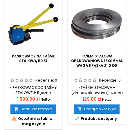
PASKOWACZ NA TAŚMĘ
TAŚMA STALOWA
STALOWĄ B0 51
OPAKOWANIOWA 16X0.5MM,
WAGA KRĄŻKA 21,0 KG
Recenzje:
0
Recenzje:
0
• PASKOWACZ DO TAŚMY
• TAŚMA STALOWA -
STALOWEJ• Ręczne
(zimnowalcowana) czarna
urządzenie służące
• Opakowaniowa gatunek
Cena
Cena
1 599,00 zł
129,00 zł
Netto
Netto
napinaniu i zaciskaniu
St2SX • Szerokość od 16 do
taśmy stalowej
32 mm • Przeznaczona do
Dodaj do koszyka
Dodaj do koszyka


BEZSPINKOWO• Wymiar
pakowania ciężkich


Ostatnie sztuki w
Produkt dostępny
taśmy: szerokość od 13-
wyrobów ceramicznych,
magazynie
19mm x grubość od 0,4-
budowlanych, odlewów •
0,6mm• Urządzenie jest
Istnieje możliwość