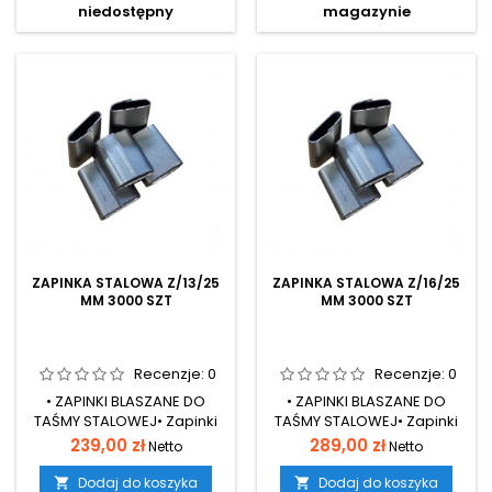
niedostępny
magazynie
budowlanych, odlewów •
budowlanych, odlewów •
Istnieje możliwość
Istnieje możliwość
wykonana taśmy
wykonana taśmy
ocynkowanej lub
ocynkowanej lub
lakierowanej • Średnica
lakierowanej • Średnica
wewnętrzna szpuli 350 mm
wewnętrzna szpuli 350 mm
ZAPINKA STALOWA Z/13/25
ZAPINKA STALOWA Z/16/25
MM 3000 SZT
MM 3000 SZT
Recenzje:
0
Recenzje:
0
• ZAPINKI BLASZANE DO
• ZAPINKI BLASZANE DO
TAŚMY STALOWEJ• Zapinki
TAŚMY STALOWEJ• Zapinki
zamknięte typ "Z"• Do taśmy
zamknięte typ "Z"• Do taśmy
Cena
Cena
239,00 zł
289,00 zł
Netto
Netto
o szerokości 13mm•
o szerokości 16mm•
Długość spinki 25mm• Służą
Długość spinki 25mm• Służą
Dodaj do koszyka
Dodaj do koszyka

