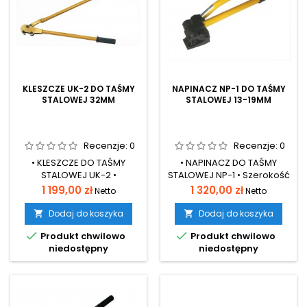
KLESZCZE UK-2 DO TAŚMY
NAPINACZ NP-1 DO TAŚMY
STALOWEJ 32MM
STALOWEJ 13-19MM
Recenzje:
0
Recenzje:
0
• KLESZCZE DO TAŚMY
• NAPINACZ DO TAŚMY
STALOWEJ UK-2 •
STALOWEJ NP-1 • Szerokość
Szerokość taśmy 32mm•
taśmy 13-19mm• Grubość
Cena
Cena
1 199,00 zł
1 320,00 zł
Netto
Netto
Grubość od 0,8-1,0mm•
od 0,4-0,6mm• Przyrządy
Przyrządy są przeznaczone
są przeznaczone do
Dodaj do koszyka
Dodaj do koszyka


do wykonywania spięć
wykonywania spięć taśmą


Produkt chwilowo
Produkt chwilowo
taśmą stalową z
stalową z połączeniem
niedostępny
niedostępny
połączeniem spinkowym
spinkowym na pakietach
na pakietach bardzo
bardzo ciężkich, mało
ciężkich, mało stabilnych
stabilnych