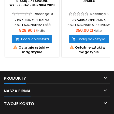
S1450/E.7 FARAONE
DRABEX
WYPRZEDAŻ ROCZNIKA 2023
Recenzje:
0
Recenzje:
0
• DRABINA OPIERALNA
• DRABINA OPIERALNA
PROFESJONALNA• Ilość
PROFESJONALNA PREMIUM•
szczebli: 15• Wysokość
Ilość szczebli: 9• Wysokość
Cena
Cena
828,90 zł
350,00 zł
Netto
Netto
całkowita: 4,50 m• Drabina
całkowita: 2,65 m•
bezpieczna i stabilna•
Funkcjonalna drabina
Dodaj do koszyka
Dodaj do koszyka


Wygodne szczeble o
przystawna do zastosowań


Ostatnie sztuki w
Ostatnie sztuki w
wymiarach 30×30 mm•
wszechstronnych i
magazynie
magazynie
Odpowiada normie EN 131
profesjonalnych • Składająca
się z jednego elementu z
antypoślizgowymi w całości
ryflowanymi szczeblami o
wymiarze 30mm x 25mm•
Zwiększona trwałość

PRODUKTY
materiału, utwardzenie
powierzchni, odporność na...

NASZA FIRMA

TWOJE KONTO