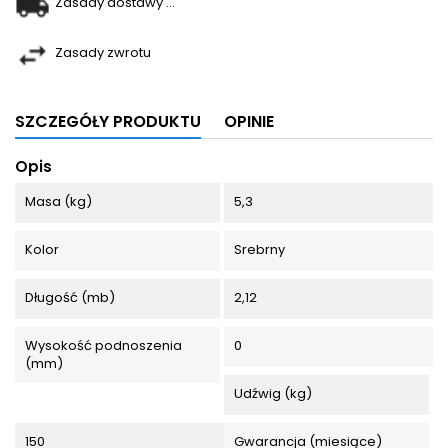
Zasady dostawy ...
Zasady zwrotu
SZCZEGÓŁY PRODUKTU
OPINIE
Opis
Masa (kg)
5,3
Kolor
Srebrny
Długość (mb)
2,12
Wysokość podnoszenia
0
(mm)
Udźwig (kg)
150
Gwarancja (miesiące)