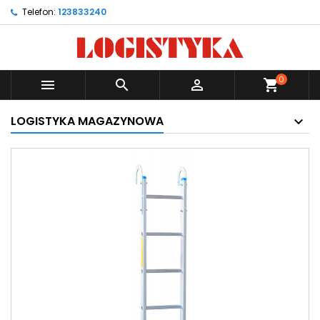
Telefon:
123833240
0



shopping_cart
LOGISTYKA MAGAZYNOWA