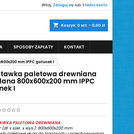
Witaj,
Zaloguj się
lub
Stwórz konto
shopping_cart
Koszyk:
0
szt. - 0,00 zł
A
SPOSOBY ZAPŁATY
KONTAKT
600x200 mm IPPC gatunek I
tawka paletowa drewniana
dana 800x600x200 mm IPPC
nek I
TAWKA PALETOWA DREWNIANA
 (dł. x szer. x wys.): 800x600x200 mm
wki paletowe służą do transportu i przechowywania