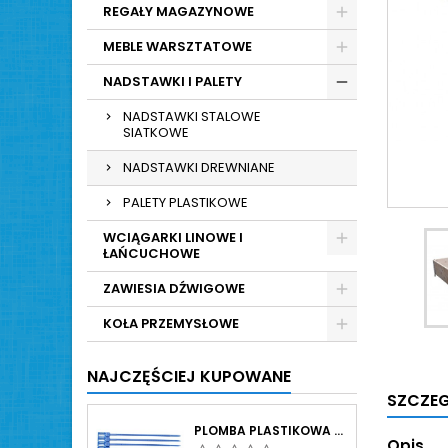
REGAŁY MAGAZYNOWE
MEBLE WARSZTATOWE
NADSTAWKI I PALETY
NADSTAWKI STALOWE
SIATKOWE
NADSTAWKI DREWNIANE
PALETY PLASTIKOWE
WCIĄGARKI LINOWE I
ŁAŃCUCHOWE
ZAWIESIA DŹWIGOWE
KOŁA PRZEMYSŁOWE
NAJCZĘŚCIEJ KUPOWANE
SZCZE
PLOMBA PLASTIKOWA WAY LOK DŁUGOŚĆ CAŁKOWITA 380MM, OPERACYJNA 330MM, SZEROKOŚĆ PASKA 7MM
Opis