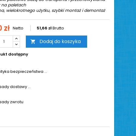
 na paletach
na, wielokrotnego użytku, szybki montaż i demontaż
 zł
Netto
51,66 zł
Brutto
Dodaj do koszyka

ukt dostępny
lityka bezpieczeństwa ...
sady dostawy ...
sady zwrotu