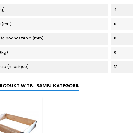
kg)
4
ć (mb)
0
ść podnoszenia (mm)
0
(kg)
0
cja (miesiące)
12
 PRODUKT W TEJ SAMEJ KATEGORII: