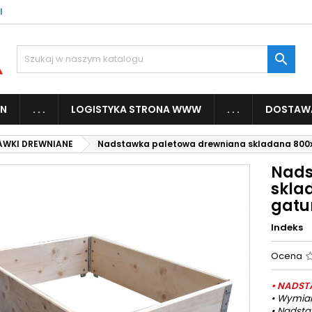
l

IN
. . .
LOGISTYKA STRONA WWW
. . .
DOSTAW
AWKI DREWNIANE
Nadstawka paletowa drewniana skladana 800x
Nads
skla
gatu
Indeks
Ocena
• NADS
• Wymiar
• Nadsta