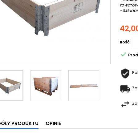
towarów
• Składa
42,00
Ilość

Prod
Po
Za
Za
GÓŁY PRODUKTU
OPINIE