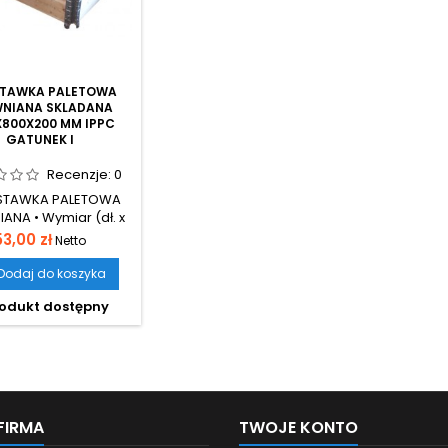
TAWKA PALETOWA
NIANA SKLADANA
X800X200 MM IPPC
GATUNEK I
Recenzje:
0
STAWKA PALETOWA
ANA • Wymiar (dł. x
 wys.): 1200x800x200
Cena
53,00 zł
Netto
adstawki paletowe
ą do transportu i
Dodaj do koszyka
howywania towarów
odukt dostępny
 EURO paletach•
ana, wielokrotnego
u, szybki montaż i
demontaż,
FIRMA
TWOJE KONTO